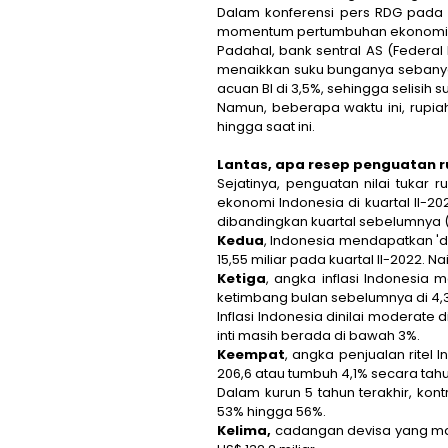
Dalam konferensi pers RDG pada 
momentum pertumbuhan ekonomi dala
Padahal, bank sentral AS (Federal
menaikkan suku bunganya sebanyak
acuan BI di 3,5%, sehingga selisih 
Namun, beberapa waktu ini, rupi
hingga saat ini.
Lantas, apa resep penguatan r
Sejatinya, penguatan nilai tukar
ekonomi Indonesia di kuartal II-
dibandingkan kuartal sebelumnya 
Kedua
, Indonesia mendapatkan 'd
15,55 miliar pada kuartal II-2022. Na
Ketiga
, angka inflasi Indonesia 
ketimbang bulan sebelumnya di 4,35
Inflasi Indonesia dinilai moderat
inti masih berada di bawah 3%.
Keempat
, angka penjualan ritel 
206,6 atau tumbuh 4,1% secara tahu
Dalam kurun 5 tahun terakhir, kon
53% hingga 56%.
Kelima,
cadangan devisa yang mas