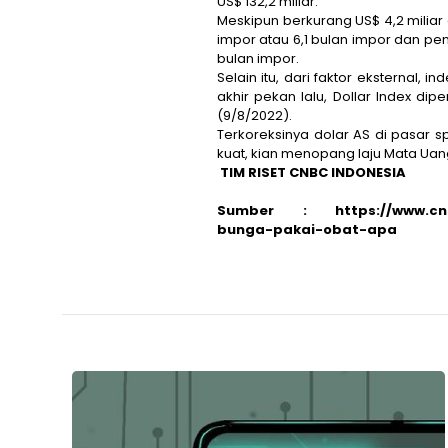
US$ 132,2 miliar.
Meskipun berkurang US$ 4,2 miliar
impor atau 6,1 bulan impor dan pem
bulan impor.
Selain itu, dari faktor eksternal,
akhir pekan lalu, Dollar Index d
(9/8/2022).
Terkoreksinya dolar AS di pasar
s
kuat, kian menopang laju Mata Ua
TIM RISET CNBC INDONESIA
Sumber :
https://www.c
bunga-pakai-obat-apa