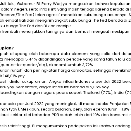
Juli lalu, Gubernur BI Perry Warjiyo mengatakan bahwa keputusan
m negeri, serta inflasi inti yang masih terjaga karena berada di
 Reserve/The Fed) telah agresif menaikkan suku bunga acuannya. S
 empat kali dan mengirim tingkat suku bunga The Fed berada di 
suku bunga The Fed dan BI kian menipis.
ah kembali menunjukkan taringnya dan berhasil menguat meskipu
upiah?
 rupiah ditopang oleh beberapa data ekonomi yang solid dari dal
2022 mencapai 5,44% dibandingkan periode yang sama tahun lalu a
(
quarter-to-quarte
r/qtq), ekonomi tumbuh 3,72%.
urian runtuh' dari peningkatan harga komoditas, sehingga menikma
ik 148,01% yoy.
masih dinilai cukup aman. Angka inflasi Indonesia per Juli 2022 be
% yoy. Sementara, angka inflasi inti berada di 2,86% yoy.
e dibandingkan dengan negara
peers
seperti Thailand (7,7%), India (7,
Indonesia per Juni 2022 yang meningkat, di mana Indeks Penjualan Ri
nan (yoy). Meskipun, secara bulanan, penjualan eceran turun -11,8%
tribusi sektor ritel terhadap PDB sudah lebih dari 10% dan konsu
ih relatif tinggi. BI mengumumkan pada pekan lalu bahwa cadanga