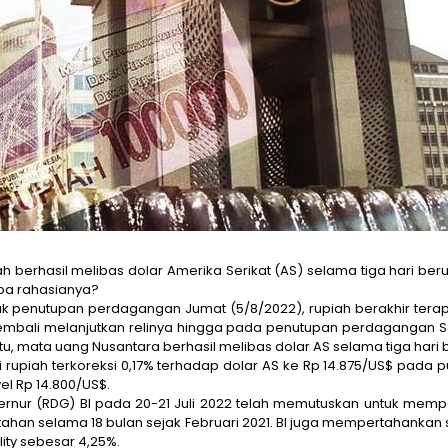
h berhasil melibas dolar Amerika Serikat (AS) selama tiga hari ber
pa rahasianya?
jak penutupan perdagangan Jumat (5/8/2022), rupiah berakhir terap
 kembali melanjutkan relinya hingga pada penutupan perdagangan 
tu, mata uang Nusantara berhasil melibas dolar AS selama tiga hari 
upiah terkoreksi 0,17% terhadap dolar AS ke Rp 14.875/US$ pada puku
el Rp 14.800/US$.
ernur (RDG) BI pada 20-21 Juli 2022 telah memutuskan untuk memp
rtahan selama 18 bulan sejak Februari 2021. BI juga mempertahankan 
lity sebesar 4,25%.