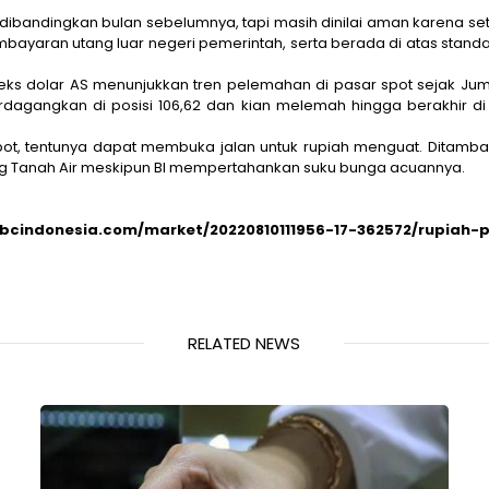
 dibandingkan bulan sebelumnya, tapi masih dinilai aman karena s
bayaran utang luar negeri pemerintah, serta berada di atas standa
 indeks dolar AS menunjukkan tren pelemahan di pasar
spot
sejak Jum
iperdagangkan di posisi 106,62 dan kian melemah hingga berakhir 
pot
, tentunya dapat membuka jalan untuk rupiah menguat. Ditamb
ng Tanah Air meskipun BI mempertahankan suku bunga acuannya.
nbcindonesia.com/market/20220810111956-17-362572/rupiah
RELATED NEWS