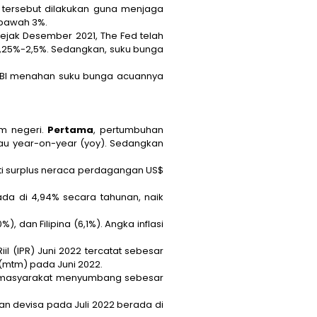
 tersebut dilakukan guna menjaga
 bawah 3%.
ejak Desember 2021, The Fed telah
2,25%-2,5%. Sedangkan, suku bunga
n BI menahan suku bunga acuannya
am negeri.
Pertama
, pertumbuhan
tau
year-on-year
(yoy). Sedangkan
ti surplus neraca perdagangan US$
rada di 4,94% secara tahunan, naik
0%), dan Filipina (6,1%). Angka inflasi
il (IPR) Juni 2022 tercatat sebesar
 (mtm) pada Juni 2022.
msi masyarakat menyumbang sebesar
n devisa pada Juli 2022 berada di