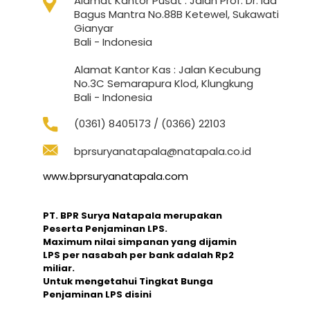
Alamat Kantor Pusat : Jalan Prof. Dr. Ida
Bagus Mantra No.88B Ketewel, Sukawati
Gianyar
Bali - Indonesia
Alamat Kantor Kas : Jalan Kecubung
No.3C Semarapura Klod, Klungkung
Bali - Indonesia
(0361) 8405173 / (0366) 22103
bprsuryanatapala@natapala.co.id
www.bprsuryanatapala.com
PT. BPR Surya Natapala merupakan
Peserta Penjaminan LPS.
Maximum nilai simpanan yang dijamin
LPS per nasabah per bank adalah Rp2
miliar.
Untuk mengetahui Tingkat Bunga
Penjaminan LPS disini